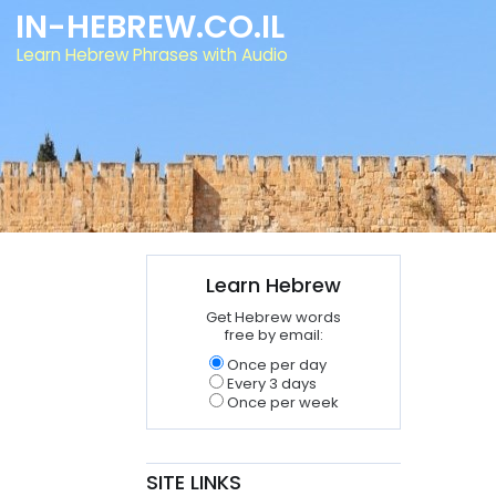
IN-HEBREW.CO.IL
Learn Hebrew Phrases with Audio
Learn Hebrew
Get Hebrew words
free by email:
Once per day
Every 3 days
Once per week
SITE LINKS