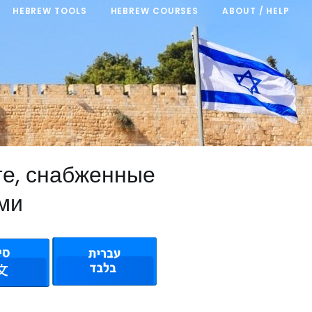
HEBREW TOOLS
HEBREW COURSES
ABOUT / HELP
те, снабженные
ми