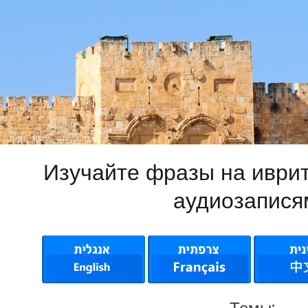
Изучайте фразы на иври
аудиозапися