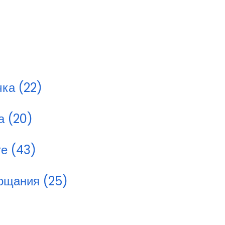
чка (22)
а (20)
те (43)
ощания (25)