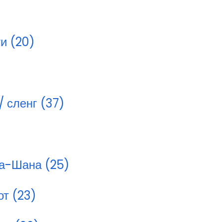
и (20)
 сленг (37)
 а-Шана (25)
от (23)