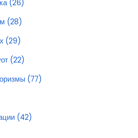
ка (26)
м (28)
х (29)
от (22)
оризмы (77)
ации (42)