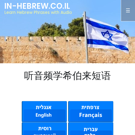
IN-HEBREW.CO.IL
Learn Hebrew Phrases with Audio
听音频学希伯来短语