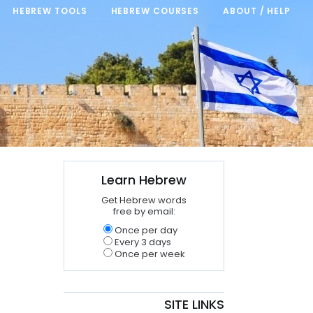
HEBREW TOOLS
HEBREW COURSES
ABOUT / HELP
Learn Hebrew
Get Hebrew words
free by email:
Once per day
Every 3 days
Once per week
SITE LINKS