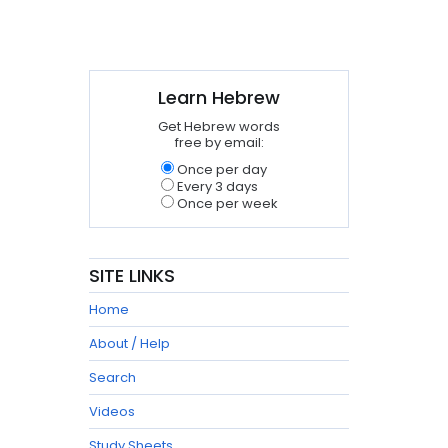
Learn Hebrew
Get Hebrew words
free by email:
Once per day
Every 3 days
Once per week
SITE LINKS
Home
About / Help
Search
Videos
Study Sheets