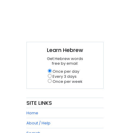
Learn Hebrew
Get Hebrew words
free by email:
Once per day
Every 3 days
Once per week
SITE LINKS
Home
About / Help