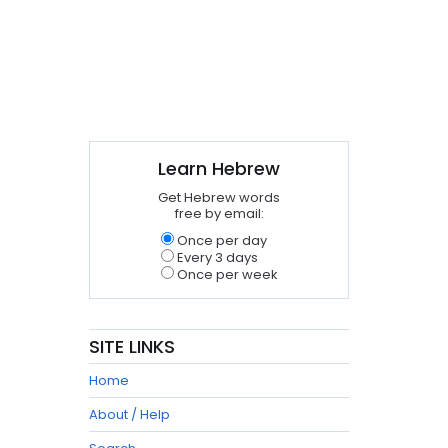
Learn Hebrew
Get Hebrew words
free by email:
Once per day
Every 3 days
Once per week
SITE LINKS
Home
About / Help