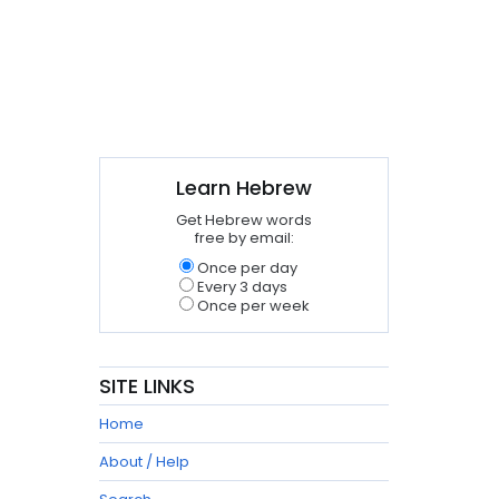
Learn Hebrew
Get Hebrew words
free by email:
Once per day
Every 3 days
Once per week
SITE LINKS
Home
About / Help