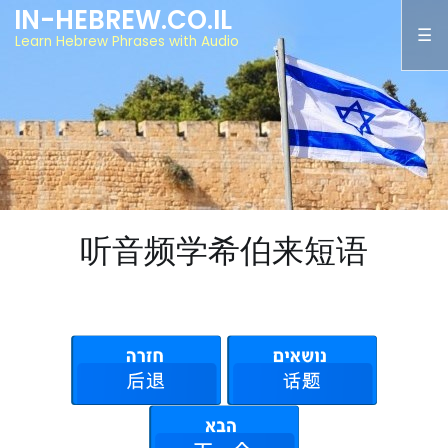
IN-HEBREW.CO.IL
Learn Hebrew Phrases with Audio
听音频学希伯来短语