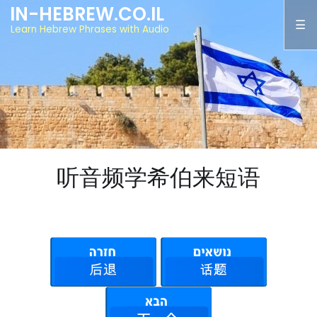
IN-HEBREW.CO.IL
Learn Hebrew Phrases with Audio
听音频学希伯来短语